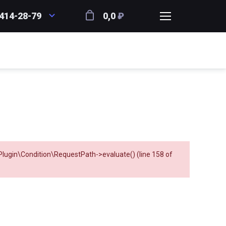
 414-28-79
0,0
₽
lugin\Condition\RequestPath->evaluate()
(line
158
of