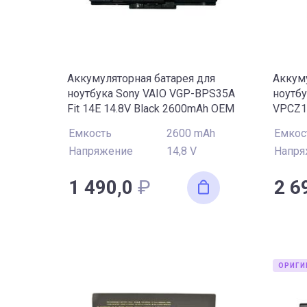
VAIO VPC-EC
VAIO VPC-EE
VAIO VPC-EK
VAIO VPC-EL
VAIO VPC-SB
VAIO VPC-SC
Аккумуляторная батарея для
Аккуму
ноутбука Sony VAIO VGP-BPS35A
ноутбу
VAIO VPC-Y
VAIO VPC-YA
Fit 14E 14.8V Black 2600mAh OEM
VPCZ11
OEM
Емкость
2600 mAh
Емкос
Напряжение
14,8 V
Напря
1 490,0
₽
2 6
ОРИГИ