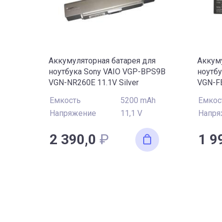
Аккумуляторная батарея для
Аккуму
ноутбука Sony VAIO VGP-BPS9B
ноутб
VGN-NR260E 11.1V Silver
VGN-FE
5200mAh OEM
OEM
Емкость
5200 mAh
Емкос
Напряжение
11,1 V
Напря
2 390,0
₽
1 9