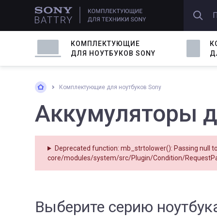
КОМПЛЕКТУЮЩИЕ
К
ДЛЯ
НОУТБУК
ОВ
SONY
Д
Комплектующие для ноутбуков Sony
Аккумуляторы д
Deprecated function
: mb_strtolower(): Passing null t
core/modules/system/src/Plugin/Condition/RequestP
Выберите серию ноутбука