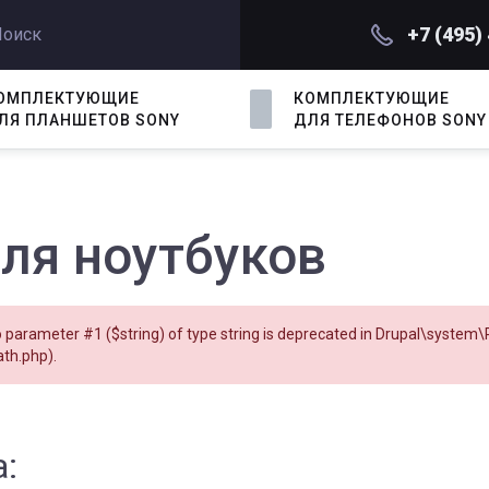
+7 (495)
ОМПЛЕКТУЮЩИЕ
КОМПЛЕКТУЮЩИЕ
ЛЯ
ПЛАНШЕТ
ОВ
SONY
ДЛЯ
ТЕЛЕФОН
ОВ
SONY
ля ноутбуков
o parameter #1 ($string) of type string is deprecated in
Drupal\system\P
ath.php
).
: