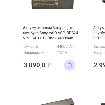
Аккумуляторная батарея для
Аккуму
ноутбука Sony VAIO VGP-BPS24
ноутб
VPC-SA 11.1V Black 4400mAh
VPCE 1
OEM
Емкость
4400 mAh
Емкос
Напряжение
11,1 V
Напря
3 090,0
₽
2 9