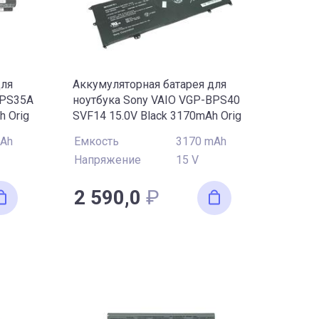
для
Аккумуляторная батарея для
BPS35A
ноутбука Sony VAIO VGP-BPS40
h Orig
SVF14 15.0V Black 3170mAh Orig
mAh
Емкость
3170 mAh
Напряжение
15 V
2 590,0
₽