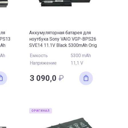
IO VPC-EH
VAIO VPC-EJ
IO VPC-S
VAIO VPC-SA
AIO VPC-W
VAIO VPC-X
для
Аккумуляторная батарея для
BPS13
ноутбука Sony VAIO VGP-BPS26
mAh
SVE14 11.1V Black 5300mAh Orig
mAh
Емкость
5300 mAh
Напряжение
11,1 V
3 090,0
₽
ОРИГИНАЛ