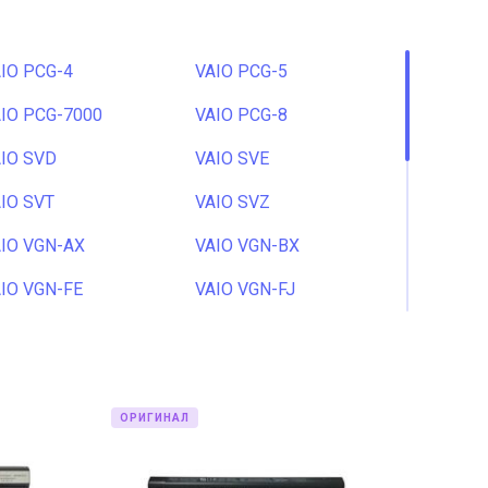
IO PCG-4
VAIO PCG-5
IO PCG-7000
VAIO PCG-8
IO SVD
VAIO SVE
IO SVT
VAIO SVZ
IO VGN-AX
VAIO VGN-BX
IO VGN-FE
VAIO VGN-FJ
IO VGN-N
VAIO VGN-NR
IO VGN-SR
VAIO VGN-SZ
IO VGN-Y
VAIO VGN-Z
ОРИГИНАЛ
IO VPC-EA
VAIO VPC-EB