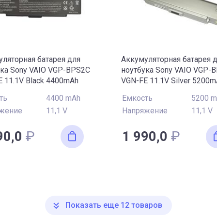
ляторная батарея для
Аккумуляторная батарея 
ука Sony VAIO VGP-BPS2C
ноутбука Sony VAIO VGP-
 11.1V Black 4400mAh
VGN-FE 11.1V Silver 5200
OEM
ть
4400 mAh
Емкость
5200 
жение
11,1 V
Напряжение
11,1 V
90,0
₽
1 990,0
₽
Показать еще
12
товаров