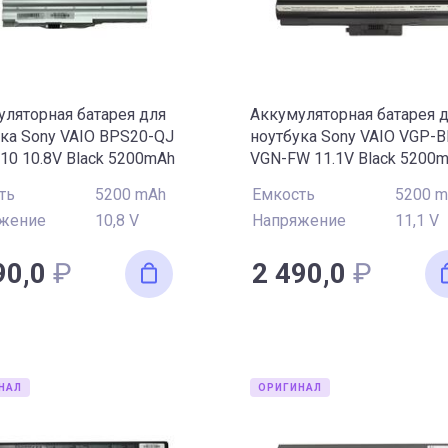
VAIO VPC-EF
VAIO VPC-EG
VA
VAIO VPC-F
VAIO VPC-M
VA
VAIO VPC-SD
VAIO VPC-SE
V
ляторная батарея для
Аккумуляторная батарея 
ка Sony VAIO BPS20-QJ
ноутбука Sony VAIO VGP-
VAIO VPC-YB
VAIO VPC-Z
0 10.8V Black 5200mAh
VGN-FW 11.1V Black 5200
OEM
ть
5200 mAh
Емкость
5200 
жение
10,8 V
Напряжение
11,1 V
90,0
₽
2 490,0
₽
НАЛ
ОРИГИНАЛ