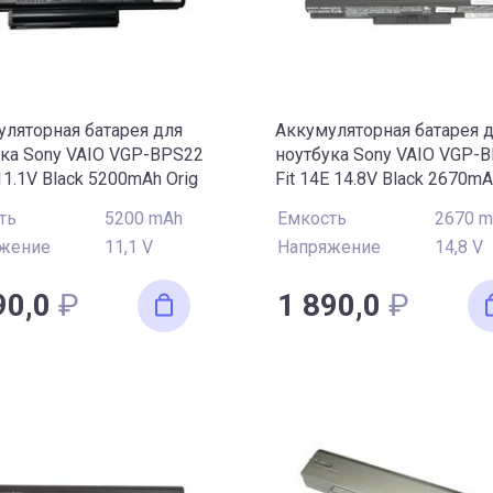
ляторная батарея для
Аккумуляторная батарея 
ука Sony VAIO VGP-BPS22
ноутбука Sony VAIO VGP-
1.1V Black 5200mAh Orig
Fit 14E 14.8V Black 2670mA
ть
5200 mAh
Емкость
2670 
жение
11,1 V
Напряжение
14,8 V
90,0
₽
1 890,0
₽