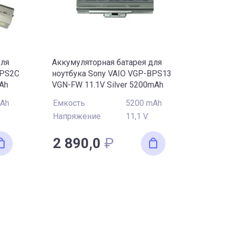
для
Аккумуляторная батарея для
BPS2C
ноутбука Sony VAIO VGP-BPS13
mAh
VGN-FW 11.1V Silver 5200mAh
OEM
mAh
Емкость
5200 mAh
Напряжение
11,1 V
2 890,0
₽