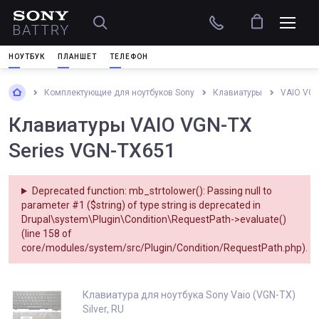
НОУТБУК
ПЛАНШЕТ
ТЕЛЕФОН
Комплектующие для ноутбуков Sony
Клавиатуры
VAIO VGN
Клавиатуры VAIO VGN-TX
Series VGN-TX651
Deprecated function
: mb_strtolower(): Passing null to
parameter #1 ($string) of type string is deprecated in
Drupal\system\Plugin\Condition\RequestPath->evaluate()
(line
158
of
core/modules/system/src/Plugin/Condition/RequestPath.php
).
Клавиатура для ноутбука Sony Vaio (VGN-TX)
Silver, RU