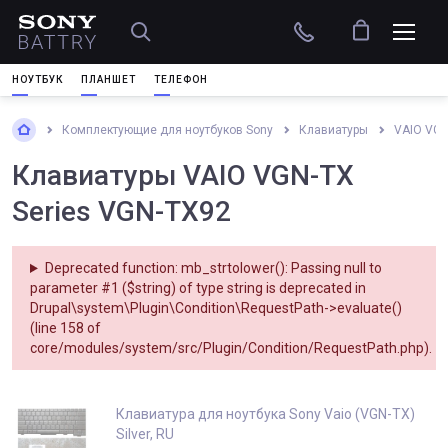
НОУТБУК
ПЛАНШЕТ
ТЕЛЕФОН
Комплектующие для ноутбуков Sony
Клавиатуры
VAIO VGN
Клавиатуры VAIO VGN-TX
Series VGN-TX92
Deprecated function
: mb_strtolower(): Passing null to
parameter #1 ($string) of type string is deprecated in
Drupal\system\Plugin\Condition\RequestPath->evaluate()
(line
158
of
core/modules/system/src/Plugin/Condition/RequestPath.php
).
Клавиатура для ноутбука Sony Vaio (VGN-TX)
Silver, RU