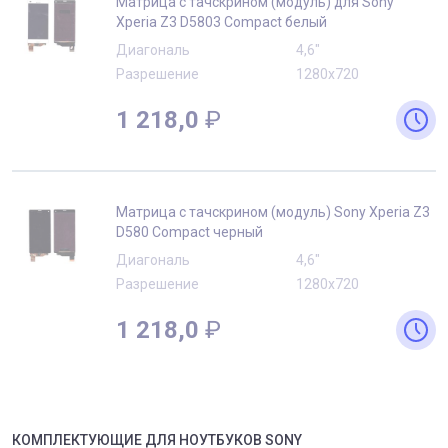
Матрица с тачскрином (модуль) для Sony
Xperia Z3 D5803 Compact белый
Диагональ
4,6"
Разрешение
1280x720
1 218,0
₽
Матрица с тачскрином (модуль) Sony Xperia Z3
D580 Compact черный
Диагональ
4,6"
Разрешение
1280x720
1 218,0
₽
КОМПЛЕКТУЮЩИЕ
ДЛЯ
НОУТБУК
ОВ
SONY