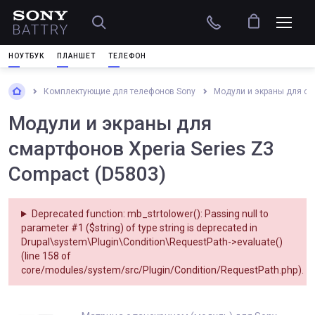
НОУТБУК
ПЛАНШЕТ
ТЕЛЕФОН
Комплектующие для телефонов Sony
Модули и экраны для с
Модули и экраны для
смартфонов Xperia Series Z3
Compact (D5803)
Deprecated function
: mb_strtolower(): Passing null to
parameter #1 ($string) of type string is deprecated in
Drupal\system\Plugin\Condition\RequestPath->evaluate()
(line
158
of
core/modules/system/src/Plugin/Condition/RequestPath.php
).